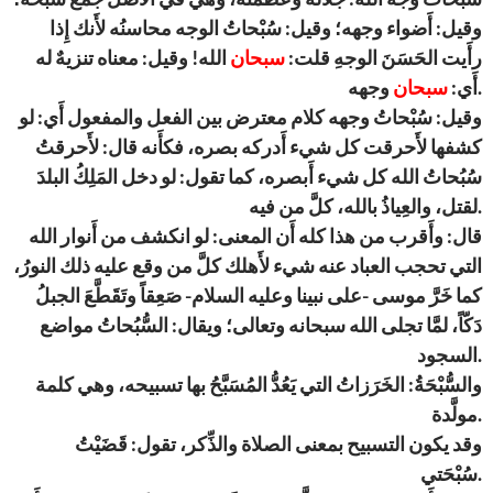
وقيل: أَضواء وجهه؛ وقيل: سُبْحاتُ الوجه محاسنُه لأَنك إِذا
رأَيت الحَسَنَ الوجهِ قلت:
سبحان
الله! وقيل: معناه تنزيهٌ له
وجهه.
أَي:
سبحان
وقيل: سُبْحاتُ وجهه كلام معترض بين الفعل والمفعول أَي: لو
كشفها لأَحرقت كل شيء أَدركه بصره، فكأَنه قال: لأَحرقتُ
سُبُحاتُ الله كل شيء أَبصره، كما تقول: لو دخل المَلِكُ البلدَ
لقتل، والعِياذُ بالله، كلَّ من فيه.
قال: وأَقرب من هذا كله أَن المعنى: لو انكشف من أَنوار الله
التي تحجب العباد عنه شيء لأَهلك كلَّ من وقع عليه ذلك النورُ،
كما خَرَّ موسى -على نبينا وعليه السلام- صَعِقاً وتَقَطَّعَ الجبلُ
دَكّاً، لمَّا تجلى الله سبحانه وتعالى؛ ويقال: السُّبُحاتُ مواضع
السجود.
والسُّبْحَةُ: الخَرَزاتُ التي يَعُدُّ المُسَبَّحُ بها تسبيحه، وهي كلمة
مولَّدة.
وقد يكون التسبيح بمعنى الصلاة والذِّكر، تقول: قَضَيْتُ
سُبْحَتي.