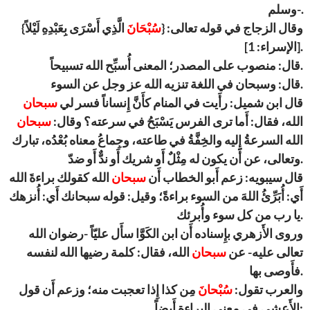
وسلم-.
وقال الزجاج في قوله تعالى: {
سُبْحَانَ
الَّذِي أَسْرَى بِعَبْدِهِ لَيْلاً}
[الإسراء: 1].
قال: منصوب على المصدر؛ المعنى أُسبِّح الله تسبيحاً.
قال: وسبحان في اللغة تنزيه الله عز وجل عن السوء.
قال ابن شميل: رأَيت في المنام كأَنَّ إِنساناً فسر لي
سبحان
الله، فقال: أَما ترى الفرس يَسْبَحُ في سرعته؟ وقال:
سبحان
الله السرعةُ إِليه والخِفَّةُ في طاعته، وجِماعُ معناه بُعْدُه، تبارك
وتعالى، عن أَن يكون له مِثْلٌ أَو شريك أَو ندٌّ أَو ضدّ.
قال سيبويه: زعم أَبو الخطاب أَن
سبحان
الله كقولك براءةَ الله
أَي: أُبَرِّئُ اللهَ من السوء براءةً؛ وقيل: قوله سبحانك أَي: أُنزهك
يا رب من كل سوء وأُبرئك.
وروى الأَزهري بإِسناده أَن ابن الكَوَّا سأَل عليّاً -رضوان الله
تعالى عليه- عن
سبحان
الله، فقال: كلمة رضيها الله لنفسه
فأَوصى بها.
والعرب تقول:
سُبْحانَ
مِن كذا إِذا تعجبت منه؛ وزعم أَن قول
الأَعشى في معنى البراءة أَيضاً: