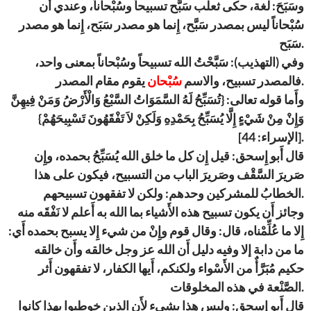
وسَبَحَ: لغة، حكى ثعلب سَبَّح تسبيحاً وسُبْحاناً، وعندي أَن
سُبْحاناً ليس بمصدر سَبَّح، إِنما هو مصدر سَبَح، إِنما هو مصدر
سَبَح.
وفي (التهذيب): سَبَّحْتُ الله تسبيحاً وسُبْحاناً بمعنى واحد،
يقوم مقام المصدر.
فالمصدر تسبيح، والاسم
سُبْحان
وأَما قوله تعالى: {تُسَبِّحُ لَهُ السَّمَوَاتُ السَّبْعُ وَالْأَرْضُ وَمَنْ فِيهِنَّ
وَإِنْ مِنْ شَيْءٍ إِلَّا يُسَبِّحُ بِحَمْدِهِ وَلَكِنْ لاَ تَفْقَهُونَ تَسْبِيحَهُمْ}
[الإسراء: 44].
قال أَبو إِسحق: قيل إِن كل ما خلق الله يُسَبِّحُ بحمده، وإِن
صَريرَ السَّقْف وصَريرَ الباب من التسبيح، فيكون على هذا
الخطابُ للمشركين وحدهم: ولكن لا تفقهون تسبيحهم.
وجائز أَن يكون تسبيح هذه الأَشياء بما الله به أَعلم لا نَفْقَه منه
إِلا ما عُلِّمْناه، قال: وقال قوم وإِنْ من شيء إِلا يسبح بحمده أَي:
ما من دابة إلا وفيه دليل أَن الله عز وجل خالقه وأَن خالقه
حكيم مُبَرَّأٌ من الأَسْواء ولكنكم، أَيها الكفار، لا تفقهون أَثر
الصَّنْعة في هذه المخلوقات.
قال أَبو إِسحق: وليس هذا بشيء لأَن الذين خوطبوا بهذا كانوا