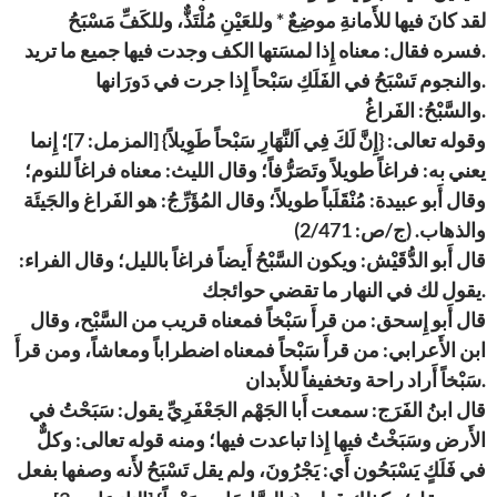
لقد كانَ فيها للأَمانةِ موضِعٌ * وللعَيْنِ مُلْتَذٌّ، وللكَفِّ مَسْبَحُ
فسره فقال: معناه إِذا لمسَتها الكف وجدت فيها جميع ما تريد.
والنجوم تَسْبَحُ في الفَلَكِ سَبْحاً إِذا جرت في دَورَانها.
والسَّبْحُ: الفَراغُ.
وقوله تعالى: {إِنَّ لَكَ فِي اَلنَّهَارِ سَبْحاً طَوِيلاً} [المزمل: 7]؛ إِنما
يعني به: فراغاً طويلاً وتَصَرُّفاً؛ وقال الليث: معناه فراغاً للنوم؛
وقال أَبو عبيدة: مُنْقَلَباً طويلاً؛ وقال المُؤَرِّجُ: هو الفَراغ والجَيئَة
والذهاب. (ج/ص: 2/471)
قال أَبو الدُّقَيْش: ويكون السَّبْحُ أَيضاً فراغاً بالليل؛ وقال الفراء:
يقول لك في النهار ما تقضي حوائجك.
قال أَبو إِسحق: من قرأَ سَبْخاً فمعناه قريب من السَّبْح، وقال
ابن الأَعرابي: من قرأَ سَبْحاً فمعناه اضطراباً ومعاشاً، ومن قرأَ
سَبْخاً أَراد راحة وتخفيفاً للأَبدان.
قال ابنُ الفَرَج: سمعت أَبا الجَهْم الجَعْفَرِيِّ يقول: سَبَحْتُ في
الأَرض وسَبَخْتُ فيها إِذا تباعدت فيها؛ ومنه قوله تعالى: وكلٌّ
في فَلَكٍ يَسْبَحُون أَي: يَجْرُونَ، ولم يقل تَسْبَحُ لأَنه وصفها بفعل