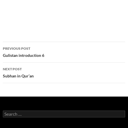
Post
PREVIOUS POST
navigation
Gulistan introduction 6
NEXT POST
Subhan in Qur’an
Search
for: