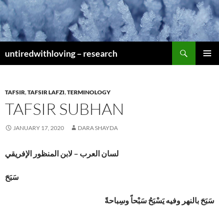
Skip
to
content
Search
untiredwithloving – research
PRIMAR
MENU
TAFSIR
,
TAFSIR LAFZI
,
TERMINOLOGY
TAFSIR SUBHAN
JANUARY 17, 2020
DARA SHAYDA
لسان العرب – لابن المنظور الإفريقي
سَبَحَ
سَبَحَ بالنهر وفيه يَسْبَحُ سَبْحاً وسِباحةً