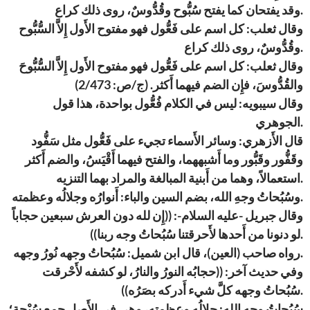
وقد يفتحان كما يفتح سُبُّوح وقُدُّوسٌ، روى ذلك كراع.
وقال ثعلب: كل اسم على فَعُّول فهو مفتوح الأَول إِلاَّ السُّبُّوح
وقُدُّوسٌ، روى ذلك كراع.
وقال ثعلب: كل اسم على فَعُّول فهو مفتوح الأَول إِلاَّ السُّبُّوحَ
والقُدُّوسَ، فإِن الضم فيهما أَكثر. (ج/ص: 2/473)
وقال سيبويه: ليس في الكلام فُعُّول بواحدة، هذا قول
الجوهري.
قال الأَزهري: وسائر الأَسماء تجيء على فَعُّول مثل سَفُّود
وقَفُّور وقَبُّور وما أَشبههما، والفتح فيهما أَقْيَسُ، والضم أَكثر
استعمالاً، وهما من أَبنية المبالغة والمراد بهما التنزيه.
وسُبُحاتُ وجهِ الله، بضم السين والباء: أَنوارُه وجلالُه وعظمته.
وقال جبريل -عليه السلام-: ((إِن لله دون العرش سبعين حجاباً
لو دنونا من أَحدها لأَحرقتنا سُبُحاتُ وجه ربنا)).
رواه صاحب (العين)، قال ابن شميل: سُبُحاتُ وجهه نُورُ وجهه.
وفي حديث آخر: ((حجابُه النورُ والنارُ، لو كشفه لأَحْرقت
سُبُحاتُ وجهه كلَّ شيء أَدركه بصَرُه)).
سُبُحاتُ وجه الله: جلالُه وعظمته، وهي في الأَصل جمع سُبْحة؛