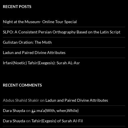
RECENT POSTS
Night at the Museum- Online Tour Special
SLPO: A Consistent Persian Orthography Based on the Latin Script
Gulistan Oration: The Moth
Ladun and Paired Divine Attributes
Irfani(Noetic) Tafsir(Exegesis): Surah AL-Asr
RECENT COMMENTS
Abdus Shahid Shakir
on
Ladun and Paired Divine Attributes
مَعَ:ma’a(With, when,While)
on
Dara Shayda
Dara Shayda
on
Tafsir(Exgesis) of Surah Al-Fil