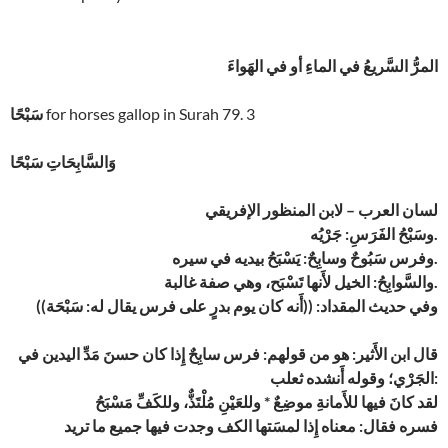
المرُّ السَّريعُ في الماءِ أو في الهَواءَ
for horses gallop in Surah 79. 3
سَبْحًا
وَالسَّابِحَاتِ سَبْحًا
لسان العرب – لابن المنظور الإفريقي
وسَبْحُ الفَرَسِ: جَرْيُه.
وفرس سَبُوحٌ وسابِحٌ: يَسْبَحُ بيديه في سيره.
والسَّوابِحُ: الخيل لأَنها تَسْبَح، وهي صفة غالبة.
وفي حديث المقداد: ((أَنه كان يوم بدرٍ على فرس يقال له: سَبْحَة))
قال ابن الأَثير: هو من قولهم: فرس سابِحٌ إِذا كان حسنَ مَدِّ اليدين في
الجَرْي؛ وقوله أَنشده ثعلب:
لقد كانَ فيها للأَمانةِ موضِعٌ * وللعَيْنِ مُلْتَذٌّ، وللكَفِّ مَسْبَحُ
فسره فقال: معناه إِذا لمسَتها الكف وجدت فيها جميع ما تريد