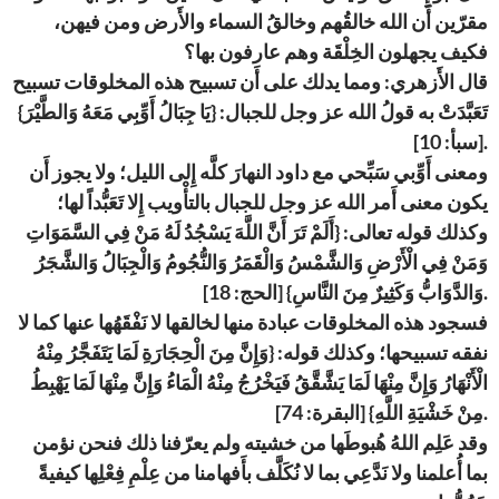
مقرّين أَن الله خالقُهم وخالقُ السماء والأَرض ومن فيهن،
فكيف يجهلون الخِلْقَة وهم عارفون بها؟
قال الأَزهري: ومما يدلك على أَن تسبيح هذه المخلوقات تسبيح
تَعَبَّدَتْ به قولُ الله عز وجل للجبال: {يَا جِبَالُ أَوِّبِي مَعَهُ وَالطَّيْرَ}
[سبأ: 10].
ومعنى أَوِّبي سَبِّحي مع داود النهارَ كلَّه إِلى الليل؛ ولا يجوز أَن
يكون معنى أَمر الله عز وجل للجبال بالتأْويب إِلا تَعَبُّداً لها؛
وكذلك قوله تعالى: {أَلَمْ تَرَ أَنَّ اللَّهَ يَسْجُدُ لَهُ مَنْ فِي السَّمَوَاتِ
وَمَنْ فِي الْأَرْضِ وَالشَّمْسُ وَالْقَمَرُ وَالنُّجُومُ وَالْجِبَالُ وَالشَّجَرُ
وَالدَّوَابُّ وَكَثِيرٌ مِنَ النَّاسِ} [الحج: 18].
فسجود هذه المخلوقات عبادة منها لخالقها لا نَفْقَهُها عنها كما لا
نفقه تسبيحها؛ وكذلك قوله: {وَإِنَّ مِنَ الْحِجَارَةِ لَمَا يَتَفَجَّرُ مِنْهُ
الْأَنْهَارُ وَإِنَّ مِنْهَا لَمَا يَشَّقَّقُ فَيَخْرُجُ مِنْهُ الْمَاءُ وَإِنَّ مِنْهَا لَمَا يَهْبِطُ
مِنْ خَشْيَةِ اللَّهِ} [البقرة: 74].
وقد عَلِم اللهُ هُبوطَها من خشيته ولم يعرّفنا ذلك فنحن نؤمن
بما أُعلمنا ولا نَدَّعِي بما لا نُكَلَّف بأَفهامنا من عِلْمِ فِعْلِها كيفيةً