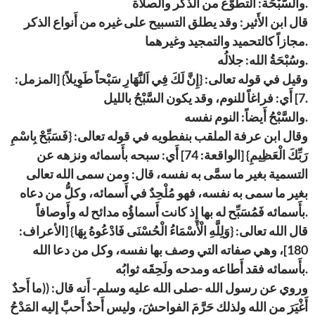
والسُّبْحَة: التطوُّع من الذِّكر والصلاة.
قال ابن الأَثير: وقد يطلق التسبيح على غيره من أَنواع الذكر
مجازاً كالتحميد والتمجيد وغيرهما.
وسُبْحَةُ الله: جلالُه.
وقيل في قوله تعالى: {إِنَّ لَكَ فِي اَلنَّهَارِ سَبْحاً طَوِيلاً} [المزمل:
7] أَي: فراغاً للنوم، وقد يكون السَّبْحُ بالليل.
والسَّبْحُ أَيضاً: النوم نفسه.
وقال ابن عرفة الملقب بنفطويه في قوله تعالى: {فَسَبِّحْ بِاسْمِ
رَبِّكَ الْعَظِيمِ} [الواقعة: 74] أَي: سبحه بأَسمائه ونزهه عن
التسمية بغير ما سمَّى به نفسه، قال: ومن سمى الله تعالى
بغير ما سمى به نفسه، فهو مُلْحِدٌ في أَسمائه، وكلُّ من دعاه
بأَسمائه فَمُسَبِّح له بها إِذ كانت أَسماؤُه مدائح له وأَوصافاً.
قال الله تعالى: {وَلِلَّهِ الْأَسْمَاءُ الْحُسْنَى فَادْعُوهُ بِهَا} [الأعراف:
180]، وهي صفاته التي وصف بها نفسه، وكل من دعا الله
بأَسمائه فقد أَطاعه ومدحه ولَحِقَه ثوابُه.
وروي عن رسول الله -صلى الله عليه وسلم- أَنه قال: ((ما أَحدٌ
أَغْيَرَ من الله ولذلك حَرَّمَ الفواحشَ، وليس أَحدٌ أَحبَّ إِليه المَدْحُ