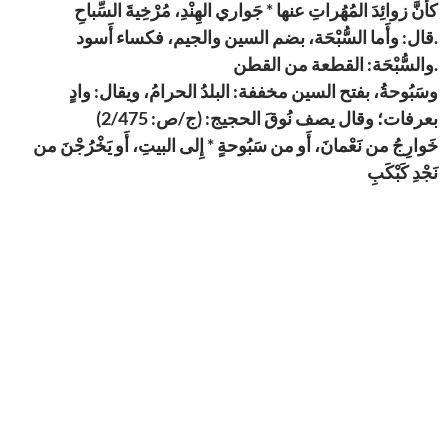
كأَنَّ زوائِدَ المُهُراتِ عنها * جَواري الهِنْدِ، مُرْخِيةَ السِّباحِ
قال: وأَما السُّبْحَة، بضم السين والجيم، فكساء أَسود.
والسُّبْحَة: القطعة من القطن.
وسَبُوحةُ، بفتح السين مخففة: البلدُ الحرامُ، ويقال: وادٍ
بعرفات؛ وقال يصف نُوقَ الحجيج: (ج/ص: 2/475)
خَوارِجُ من نَعْمانَ، أَو من سَبُوحةٍ * إِلى البيتِ، أَو يَخْرُجْنَ من
نَجْدِ كَبْكَبِ