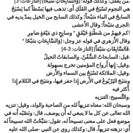
من يعقل؛ وكذلك قوله: {وَالسَّابِحَاتِ سَبْحاً} [النازعات: 3].
هي النجوم تَسْبَحُ في الفَلَكِ أَي: تذهب فيها بَسْطاً كما يَسْبَحُ
السابحُ في الماء سَبْحاً؛ وكذلك السابح من الخيل يمدّ يديه في
الجري سَبْحاً؛ وقال الأَعشى:
كم فيهمُ من شَطْبَةٍ خَيْفَقٍ * وسابِحٍ ذي مَيْعَةٍ ضامِرِ!
وقال الأَزهري في قوله عز وجل: {وَالسَّابِحَاتِ سَبْحًا *
فَالسَّابِقَاتِ سَبْقاً} [النازعات: 3-4].
قيل: السابحاتُ السُّفُنُ، والسابقاتُ الخيلُ.
وقيل: إِنها أَرواح المؤمنين تخرج بسهولة.
وقيل: الملائكة تَسْبَحُ بين السماء والأَرض.
وسَبَحَ اليَرْبُوعُ في الأَرض إِذا حفر فيها، وسَبَحَ في الكلام إِذا
أَكثر فيه.
والتَّسبيح: التنزيه.
وسبحان الله: معناه تنزيهاً لله من الصاحبة والولد، وقيل: تنزيه
الله تعالى عن كل ما لا ينبغي له أَن يوصف، قال: ونَصْبُه أَنه في
موضع فعل على معنى تسبيحاً له، تقول: سَبَّحْتُ الله تسبيحاً له
أَي: نزهته تنزيهاً، قال: وكذلك روي عن النبي -صلى الله عليه