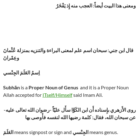
ومعنى هذا البيت أيضاً: العجب منه إِذ يَفْخَرُ
قال ابن جني: سبحان اسم علم لمعنى البراءة والتنزيه بمنزلة عُثْمانَ
وعِمْرانَ
اِسمُ العَلَمَ الجِنْسي
Subhān
is a
Proper Noun of Genus
and it is a Proper Noun
Allah accepted for
ITself/Himself
said Imam Ali.
روى الأَزهري بإِسناده أَن ابن الكَوَّا سأَل عليّاً -رضوان الله تعالى عليه-
عن سبحان الله، فقال: كلمة رضيها الله لنفسه فأَوصى بها
means genus.
الجِنْسي
means signpost or sign and
العَلَمَ