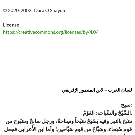
© 2020-2002, Dara O Shayda
License
https://creativecommons.org/licenses/by/4.0/
لسان العرب – لابن المنظور الإفريقي
سبح:
السَّبْحُ والسِّباحة: العَوْمُ.
سَبَحَ بالنهر وفيه يَسْبَحُ سَبْحاً وسِباحةً، ورجل سابِحٌ وسَبُوح من
قوم سُبَحاء، وسَبَّاحٌ من قوم سَبَّاحين؛ وأَما ابن الأَعرابي فجعل