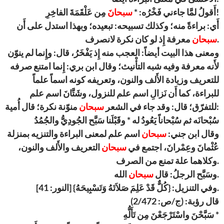
مِن عَلْقَمَةَ الفاخِرِ!
أَقولُ لمَّا جاءني فَخْرُه: *
سبحانَ
أَي: براءةً منه؛ وكذلك تسبيحه: تبعيده؛ وبهذا استدل على أَن
معرفة إِذ لو كان نكرة لانصرف.
سبحان
ومعنى هذا البيت أيضاً: العجب منه إِذ يَفْخَرُ، قال: وإِنما لم ينوّن
لأَنه معرفة وفيه شبه التأْنيث؛ وقال ابن بري: إِنما امتنع صرفه
للتعريف وزيادة الأَلف والنون، وتعريفه كونه اسماً علماً
للبراءة، كما أَن نَزالِ اسم علم للنزول، وشَتَّانَ اسم علم
منوّنة نكرة؛ قال أُمية:
للتفرّق؛ قال: وقد جاء في الشعر
سبحان
سُبْحانَه ثم سُبْحاناً يَعُودُ له * وقَبْلَنا سَبَّح الجُودِيُّ والجُمُدُ
وقال ابن جني:
سبحان
اسم علم لمعنى البراءة والتنزيه بمنزلة
عُثْمانَ وعِمْرانَ، اجتمع في
سبحان
التعريف والأَلف والنون،
وكلاهما علة تمنع من الصرف.
الله.
وسَبَّح الرجلُ: قال
سبحان
وفي التنزيل: {كُلٌّ قَدْ عَلِمَ صَلاَتَهُ وَتَسْبِيحَهُ} [النور: 41].
قال رؤبة: (ج/ص: 2/472)
سَبَّحْنَ واسْتَرْجَعْنَ مِن تَأَلُّهِ *