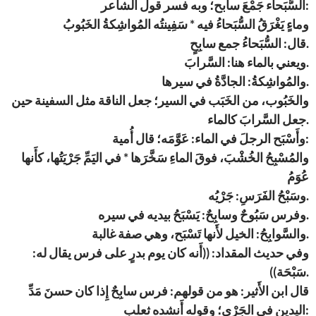
السُّبَحاء جَمْعَ سابح؛ وبه فسر قول الشاعر:
وماءٍ يَغْرَقُ السُّبَحاءُ فيه * سَفِينتُه المُواشِكةُ الخَبُوبُ
قال: السُّبَحاءُ جمع سابِحٍ.
ويعني بالماء هنا: السَّرابَ.
والمُواشِكةُ: الجادَّةُ في سيرها.
والخَبُوب، من الخَبَب في السير؛ جعل الناقة مثل السفينة حين
جعل السَّرابَ كالماء.
وأَسْبَح الرجلَ في الماء: عَوَّمَه؛ قال أُمية:
والمُسْبِحُ الخُشْبَ، فوقَ الماءِ سَخَّرَها * في اليَمِّ جَرْيَتُها، كأَنها
عُوَمُ
وسَبْحُ الفَرَسِ: جَرْيُه.
وفرس سَبُوحٌ وسابِحٌ: يَسْبَحُ بيديه في سيره.
والسَّوابِحُ: الخيل لأَنها تَسْبَح، وهي صفة غالبة.
وفي حديث المقداد: ((أَنه كان يوم بدرٍ على فرس يقال له:
سَبْحَة)).
قال ابن الأَثير: هو من قولهم: فرس سابِحٌ إِذا كان حسنَ مَدِّ
اليدين في الجَرْي؛ وقوله أَنشده ثعلب: