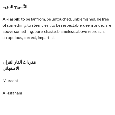
التَّسبيح: التنزيه
Al-Tasbih
: to be far from, be untouched, unblemished, be free
of something, to steer clear, to be respectable, deem or declare
above something, pure, chaste, blameless, above reproach,
scrupulous, correct, impartial.
مُفرداتُ اَلفازِ القران
الاصفهاني
Muradat
Al-Isfahani