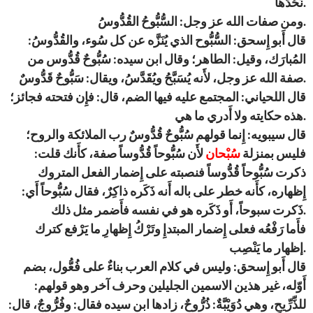
نَحُدُّها.
ومن صفات الله عز وجل: السُّبُّوحُ القُدُّوسُ.
قال أَبو إِسحق: السُّبُّوح الذي يُنَزَّه عن كل سُوء، والقُدُّوسُ:
المُبارَك، وقيل: الطاهر؛ وقال ابن سيده: سُبُّوحٌ قُدُّوس من
صفة الله عز وجل، لأَنه يُسَبَّحُ ويُقَدَّسُ، ويقال: سَبُّوحٌ قَدُّوسٌ.
قال اللحياني: المجتمع عليه فيها الضم، قال: فإِن فتحته فجائز؛
هذه حكايته ولا أَدري ما هي.
قال سيبويه: إِنما قولهم سُبُّوحٌ قُدُّوسٌ رب الملائكة والروح؛
فليس بمنزلة
سُبْحان
لأَن سُبُّوحاً قُدُّوساً صفة، كأَنك قلت:
ذكرت سُبُّوحاً قُدُّوساً فنصبته على إِضمار الفعل المتروك
إِظهاره، كأَنه خطر على باله أَنه ذَكَره ذاكِرٌ، فقال سُبُّوحاً أَي:
ذَكرت سبوحاً، أَو ذَكَره هو في نفسه فأَضمر مثل ذلك.
فأَما رَفْعُه فعلى إِضمار المبتدإِ وتَرْكُ إِظهارِ ما يَرْفع كترك
إظهار ما يَنْصِب.
قال أَبو إِسحق: وليس في كلام العرب بناءٌ على فُعُّول، بضم
أَوّله، غير هذين الاسمين الجليلين وحرف آخر وهو قولهم:
للذِّرِّيحِ، وهي دُوَيْبَّةٌ: ذُرُّوحٌ، زادها ابن سيده فقال: وفُرُّوجٌ، قال: