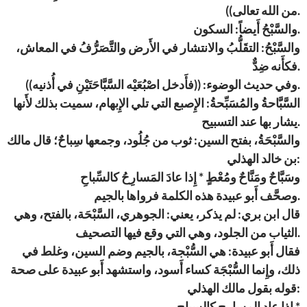
من الله تعالى)).
والسَّبْحُ أَيضاً: السكون.
والسَّبْحُ: التقَلُّبُ والانتشار في الأَرض والتَّصَرُّفُ في المعاش،
فكأَنه ضِدٌّ.
وفي حديث الوضوء: ((فأَدخل اصْبُعَيْه السَّبَّاحَتَيْنِ في أُذنيه)).
السَّبَّاحةُ والمُسَبِّحةُ: الإِصبع التي تلي الإِبهام، سميت بذلك لأَنها
يشار بها عند التسبيح.
والسَّبْحَةُ، بفتح السين: ثوب من جُلُود، وجمعها سِباحٌ؛ قال مالك
بن خالد الهذلي:
وسَبَّاحٌ ومَنَّاحٌ ومُعْطٍ * إِذا عادَ المَسارِحُ كالسِّباحِ
وصحَّف أَبو عبيدة هذه الكلمة فرواها بالجيم.
قال ابن بري: لم يذكر، يعني: الجوهري، السَّبْحَة، بالفتح، وهي
الثياب من الجلود، وهي التي وقع فيها التصحيف.
فقال أَبو عبيدة: هي السُّبْجة، بالجيم وضم السين، وغلط في
ذلك، وإِنما السُّبْجَة كساء أَسود، واستشهد أَبو عبيدة على صحة
قوله بقول مالك الهذلي:
إِذا عاد المسارح كالسباج *