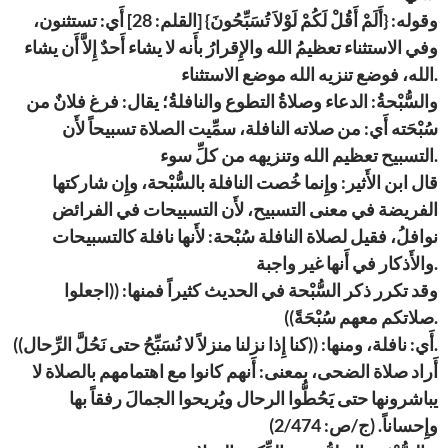
وقوله: {أَلَمْ أَقُلْ لَكُمْ لَوْلاَ تُسَبِّحُونَ} [القلم: 28] أَي: تستثنون،
وفي الاستثناء تعظيمُ الله والإِقرارُ بأَنه لا يشاء أَحدٌ إِلاَّ أَن يشاء
الله، فوضع تنزيه الله موضع الاستثناء.
والسُّبْحةُ: الدعاء وصلاةُ التطوع والنافلةُ؛ يقال: فرغ فلانٌ من
سُبْحَته أَي: من صلاته النافلة، سمِّيت الصلاة تسبيحاً لأَن
التسبيح تعظيم الله وتنزيهه من كلِّ سوء.
قال ابن الأَثير: وإِنما خُصت النافلة بالسُّبْحة، وإِن شاركتها
الفريضة في معنى التسبيح، لأَن التسبيحات في الفرائض
نوافلُ، فقيل لصلاة النافلة سُبْحة: لأَنها نافلة كالتسبيحات
والأَذكار في أَنها غير واجبة.
وقد تكرر ذكر السُّبْحة في الحديث كثيراً فمنها: ((اجعلوا
صلاتكم معهم سُبْحَةً)).
أَي: نافلة، ومنها: ((كنا إِذا نزلنا منزلاً لا نُسَبِّحُ حتى نَحُلَّ الرِّحال)).
أَراد صلاة الضحى، بمعنى: أَنهم كانوا مع اهتمامهم بالصلاة لا
يباشرونها حتى يَحُطُّوا الرحال ويُريحوا الجمالَ رفقاً بها
وإِحساناً. (ج/ص: 2/474)