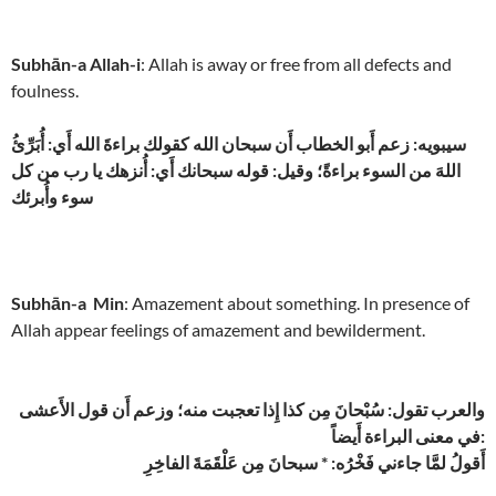
Subhān-a Allah-i
: Allah is away or free from all defects and
foulness.
سيبويه: زعم أَبو الخطاب أَن سبحان الله كقولك براءةَ الله أَي: أُبَرِّئُ
اللهَ من السوء براءةً؛ وقيل: قوله سبحانك أَي: أُنزهك يا رب من كل
سوء وأُبرئك
Subhān-a Min
: Amazement about something. In presence of
Allah appear feelings of amazement and bewilderment.
والعرب تقول: سُبْحانَ مِن كذا إِذا تعجبت منه؛ وزعم أَن قول الأَعشى
في معنى البراءة أَيضاً:
أَقولُ لمَّا جاءني فَخْرُه: * سبحانَ مِن عَلْقَمَةَ الفاخِرِ