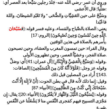
وروي أَن عمر -رضي اللَّه عنه- جَلَدَ رجلين سَبَّحا بعد العصر أَي:
صَلَّيا؛ قال الأَعشى:
وسَبِّحْ على حين العَشِيَّاتِ والضُّحَى * ولا تَعْبُدِ الشيطانَ، واللهَ
فاعْبُدا
يعني: الصلاة بالصَّباح والمَساء، وعليه فسر قوله: {ف
َسُبْحَانَ
اللَّهِ حِينَ تُمْسُونَ وَحِينَ تُصْبِحُونَ} [الروم: 17].
يأْمرهم بالصلاة في هذين الوَقتين.
وقال الفراء: حين تمسون المغرب والعشاء، وحين تصبحون
صلاة الفجر، وعشيّاً العصر، وحين تظهرون الأُولى.
وقوله: {وَسَبِّحْ بِالْعَشِيِّ وَالْإِبْكَارِ} [آل عمران: 41] أَي: وصَلِّ.
وقوله عز وجل: {فَلَوْلاَ أَنَّهُ كَانَ مِنَ الْمُسَبِّحِينَ} [الصافات:
143]؛ أَراد من المصلين قبل ذلك.
وقيل: إِنما ذلك لأَنه قال في بطن الحوت: {أَنْ لاَ إِلَهَ إِلَّا أَنْتَ
سُبْحَانَكَ إِنِّي كُنْتُ مِنَ الظَّالِمِينَ} [الأنبياء: 87].
وقوله: {يُسَبِّحُونَ اللَّيْلَ وَالنَّهَارَ لاَ يَفْتُرُونَ} [الأنبياء: 20]؛ يقال: إِن
مَجْرَى التسبيح فيهم كمَجرى النَّفَسِ منا لا يَشْغَلُنا عن النَّفَسِ
شيء.