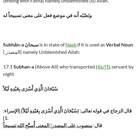
(ending with Fatha) namely unblemished (is) Allah.
ونَصْبُه أَنه في موضع فعل على معنى تسبيحاً له
Noun
Verbal
if it is used as
Nasb
is in state of
سبحانَ
Subhān-a
( المصدر) namely Unblemished Allah:
17:1
Subhan-a
(Above All) who transported
His/ITs
servant by
night
سُبْحَانَ الَّذِي أَسْرَى بِعَبْدِهِ لَيْلاً
قال الزجاج في قوله تعالى: {سُبْحَانَ الَّذِي أَسْرَى بِعَبْدِهِ لَيْلاً} [الإسراء:
1].
قال:
منصوب على المصدر؛ المعنى أُسبِّح الله تسبيحاً