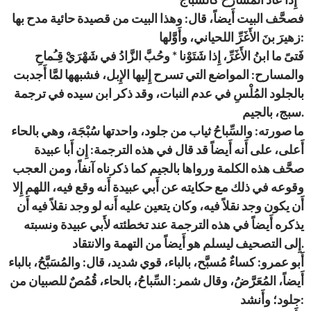
فصحَّف البيت أَيضاً، قال: وهذا البيت من قصيدة حائية مدح بها
زهيرَ بنَ الأَغَرِّ اللحياني، وأَوَّلها:
فَتىً ما ابنُ الأَغَرِّ، إِذا شَتَوْنا * وحُبَّ الزَّادُ في شَهْرَيْ قِـُماحِ
والمسارح: المواضع التي تسرح إِليها الإِبل، فشبهها لمَّا أَجدبت
بالجلود المُلْسِ في عدم النبات، وقد ذكر ابن سيده في ترجمة
سبج، بالجيم.
ما صورته: والسِّباحُ ثياب من جلود، واحدتها سُبْجَة، وهي بالحاء
أَعلى، على أَنه أَيضاً قد قال في هذه الترجمة: إِن أَبا عبيدة
صحَّف هذه الكلمة ورواها بالجيم كما ذكرناه آنفاً، ومن العجب
وقوعه في ذلك مع حكايته عن أَبي عبيدة أَنه وقع فيه، اللهم إِلا
أَن يكون وجد نقلاً فيه، وكان يتعين عليه أَنه لو وجد نقلاً فيه أَن
يذكره أَيضاً في هذه الترجمة عند تخطئته لأَبي عبيدة ونسبته
إِلى التصحيف ليسلم هو أَيضاً من التهمة والانتقاد.
أَبو عمرو: كساءٌ مُسبَّح، بالباء، قوي شديد، قال: والمُسَبَّحُ، بالباء
أَيضاً، المُعَرَّضُ، وقال شمر: السِّباحُ، بالحاء، قُمُصٌ للصبيان من
جلود؛ وأَنشد: