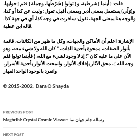
قلت: { أينما } شرطية، و { تولوا } شَرْطُها، وجملة { فثم } جوابها،
و(وَلْي) يستعمل بمعنى أدبر وبمعنى أقبل، تقول: وليت عن كذا أو كذا،
والوجه هنا بمعنى الجهة، تقول: سافرت في وجه كذا، أي في جهة كذا.
قاله ابن عطية.
الإشارة: اعلم أن الأماكن والجهات، وكل ما ظهر من الكائنات، قائمة
بأنوار الصفات، ممحوة بأحدية الذات، ” كان الله ولا شيء معه، وهو
الآن على ما عليه كان “؛ إذ لا وجود لشيء مع الله، { فأينما تولوا فثم
وجه الله } ، محق الآثار بإفلاك الأنوار، وانمحت الأنوار بأحدية الأسرار،
وانفرد بالوجود الواحد القهار
© 2015-2002, Dara O Shayda
Post
PREVIOUS POST
navigation
Maghribi: Crystal Cosmic Viewer: رساله جام جهان نما
NEXT POST