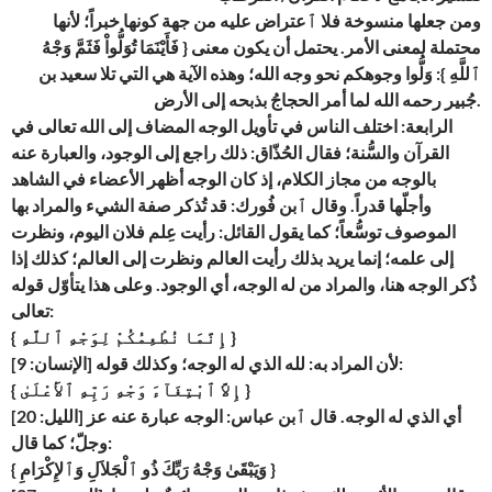
ومن جعلها منسوخة فلا ٱعتراض عليه من جهة كونها خبراً؛ لأنها
محتملة لمعنى الأمر. يحتمل أن يكون معنى { فَأَيْنَمَا تُوَلُّواْ فَثَمَّ وَجْهُ
ٱللَّهِ }: وَلُّوا وجوهكم نحو وجه الله؛ وهذه الآية هي التي تلا سعيد بن
جُبير رحمه الله لما أمر الحجاجُ بذبحه إلى الأرض.
الرابعة: اختلف الناس في تأويل الوجه المضاف إلى الله تعالى في
القرآن والسُّنة؛ فقال الحُذّاق: ذلك راجع إلى الوجود، والعبارة عنه
بالوجه من مجاز الكلام، إذ كان الوجه أظهر الأعضاء في الشاهد
وأجلّها قدراً. وقال ٱبن فُورك: قد تُذكر صفة الشيء والمراد بها
الموصوف توسُّعاً؛ كما يقول القائل: رأيت عِلم فلان اليوم، ونظرت
إلى علمه؛ إنما يريد بذلك رأيت العالم ونظرت إلى العالم؛ كذلك إذا
ذُكر الوجه هنا، والمراد من له الوجه، أي الوجود. وعلى هذا يتأوّل قوله
تعالى:
{ إِنَّمَا نُطْعِمُكُمْ لِوَجْهِ ٱللَّهِ }
[الإنسان: 9] لأن المراد به: لله الذي له الوجه؛ وكذلك قوله:
{ إِلاَّ ٱبْتِغَآءَ وَجْهِ رَبِّهِ ٱلأَعْلَىٰ }
[الليل: 20] أي الذي له الوجه. قال ٱبن عباس: الوجه عبارة عنه عز
وجلّ؛ كما قال:
{ وَيَبْقَىٰ وَجْهُ رَبِّكَ ذُو ٱلْجَلاَلِ وَٱلإِكْرَامِ }