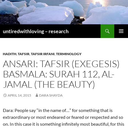
Skip
to
content
Search
untiredwithloving – research
PRIMAR
MENU
HADITH
,
TAFSIR
,
TAFSIR IRFANI
,
TERMINOLOGY
ANSARI: TAFSIR (EXEGESIS)
BASMALA: SURAH 112, AL-
JAMAL (THE BEAUTY)
APRIL 14, 2015
DARA SHAYDA
Dara: People say “in the name of…” for something that is
extraordinary or most endeared or feared or respected and so
on. In this case it is something infinitely most beautiful, for this