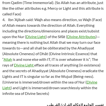
from Qadim (Time Immemorial). (So Allah has an attribute, just
like the other attributes e.g. Mercy or Light and this attribute is
called Face)
4. Ibn ‘Ajibah said: Wajh also means direction, so Wajh (Face)
of Allah means towards the direction of Allah. Everything
including the directions/dimensions and places exist/subsist
upon the Nur (
Divine Light
) of the Sifāt (
Divine Attributes
)—
meaning there is nothing but Allah that we may turn our face
towards to—and all shall be obliterated by the Ahadiyyat
(Absolute Oneness) of Dhāt (Divine Intrinsic Essence) that
“
Allah
is and none else with IT, IT is over whatever it is”; The
rays of
Divine Light
efface all traces of anything (in existence)
and the secrets of Ahadiyyat (Absolute Oneness) eradicate the
Lights and IT is singular so far as the Wujud (Being-ness).
(Universe is immersed/drown within the sea of Nur (
Divine
Light
) and Light is immersed/drown searchlessly within the
infinite sea of Divine Secrets)
تفسير الجامع لاحكام القران/ القرطب