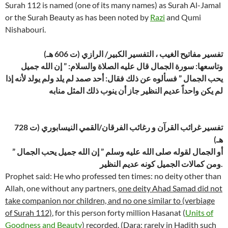
Surah 112 is named (one of its many names) as Surah Al-Jamal
or the Surah Beauty as has been noted by
Razi
and Qumi
Nishabouri.
تفسير مفاتيح الغيب ، التفسير الكبير/ الرازي (ت 606 هـ)
وتاسعها: سورة الجمال قال عليه الصلاة والسلام: ” إن الله جميل
يحب الجمال ” فسألوه عن ذلك فقال: أحد صمد لم يلد ولم يولد لأنه إذا
لم يكن واحداً عديم النظير جاز أن ينوب ذلك المثل منابه
تفسير غرائب القرآن و رغائب الفرقان/القمي النيسابوري (ت 728
هـ)
أو الجمال لقوله صلى الله عليه وسلم ” إن الله جميل يحب الجمال ”
ومن كمالات الجميل كونه عديم النظير.
Prophet said: He who professed ten times: no deity other than
Allah, one without any partners,
one deity Ahad Samad did not
take companion nor children, and no one similar to (verbiage
of Surah 112)
, for this person forty million Hasanat (
Units of
Goodness and Beauty
) recorded. (Dara: rarely in Hadith such