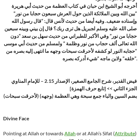
أخرجه أبو الشيخ ابن حبان في كتاب العظمة من حديث أبي هريرة
“بين الله وبين الملائكة الذين حول العرش سبعون حجابا من نور”
وإسناده ضعيف. وفيه أيضا من حديث لأنس قال: “قال رسول الله
صلى الله عليه وسلم لجبريل هل ترى ربك؟ قال إن بيني وبينه سبعين
حجابا من نور” وفي الأكبر للطبراني من حديث سهل بن سعد “دون
الله تعالى ألف حجاب من نور وظلمة ” ولمسلم من حديث أبي موسى
“حجابه النور لو كشفه لأحرقت سبحات وجهه ما انتهى إليه بصره من
خلقه” ولابن ماجه “شيء أدركه بصره”.
فيض القدير، شرح الجامع الصغير، الإصدار 2.15 – للإمامِ المناوي
الجزء الثاني >> [تابع حرف الهمزة]
(لأحرقت سبحات) بضم السين والباء جمع سبحة وهي العظمة (وجهه)
Divine Face
Pointing at Allah or towards
Allah
or at Allah’s Sifat (
Attribute
)