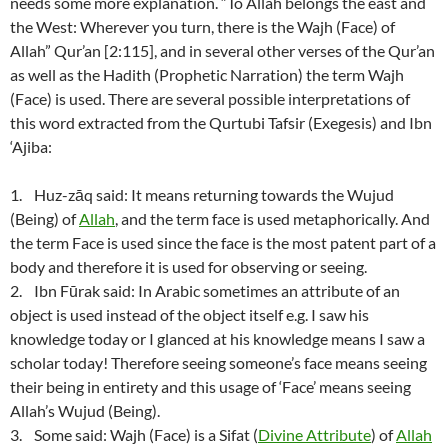
needs some more explanation. “To Allah belongs the east and
the West: Wherever you turn, there is the Wajh (Face) of
Allah” Qur’an [2:115], and in several other verses of the Qur’an
as well as the Hadith (Prophetic Narration) the term Wajh
(Face) is used. There are several possible interpretations of
this word extracted from the Qurtubi Tafsir (Exegesis) and Ibn
‘Ajiba:
1. Huz-zāq said: It means returning towards the Wujud
(Being) of
Allah
, and the term face is used metaphorically. And
the term Face is used since the face is the most patent part of a
body and therefore it is used for observing or seeing.
2. Ibn Fūrak said: In Arabic sometimes an attribute of an
object is used instead of the object itself e.g. I saw his
knowledge today or I glanced at his knowledge means I saw a
scholar today! Therefore seeing someone’s face means seeing
their being in entirety and this usage of ‘Face’ means seeing
Allah’s Wujud (Being).
3. Some said: Wajh (Face) is a Sifat (
Divine Attribute
) of
Allah