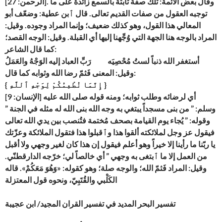
[الرحمن: 27]. وقال بعض الأئمة: تلك صفة ثابتة بالسمع زائدةٌ على ما
توجبه العقول من صفات القديم تعالى. قال ٱبن عطية: وضعّف أبو
المعالي هذا القول، وهو كذلك ضعيف؛ وإنما المراد وجوده. وقيل:
المراد بالوجه هنا الجهة التي وُجِّهنا إليها أي القبلة. وقيل: الوجه القصد؛
كما قال الشاعر:
أستغفر الله ذنباً لستُ مُحْصِيَه رَبِّ العباد إليه الوَجْهُ والعَمَلُ
وقيل: المعنى فَثمّ رضا الله وثوابه كما قال:
{ إِنَّمَا نُطْعِمُكُمْ لِوَجْهِ ٱللَّهِ }
[الإنسان: 9] أي لرضائه وطلب ثوابه؛ ومنه قوله صلى الله عليه
وسلم: ” من بنى مسجداً يبتغي به وجه الله بنى الله له مثله في الجنة ”
وقوله: ” يُجاء يوم القيامة بصحف مُختمة فتُنصب بين يدي الله تعالى
فيقول عز وجل لملائكته ألقوا هذا وٱقبلوا هذا فتقول الملائكة وعزّتك
يا ربّنا ما رأينا إلا خيراً وهو أعلم فيقول إن هذا كان لغير وجهي ولا أقبل
من العمل إلا ما ٱبتغى به وجهي ” أي خالصاً لي؛ خرّجه الدارقطنّي.
وقيل: المراد فَثمّ الله؛ والوجه صلة؛ وهو كقوله: «وَهُوَ مَعَكُمْ». قاله
الكَلْبي والقُتَبِيّ، ونحوه قول المعتزلة
تفسير البحر المديد في تفسير القران المجيد/ ابن عجيبة