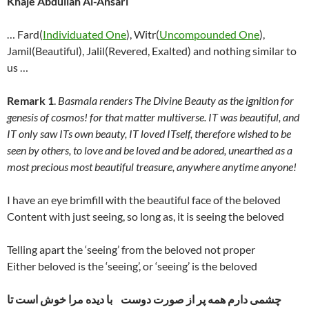
Khaje Abdullah Al-Ansari
… Fard(
Individuated One
), Witr(
Uncompounded One
),
Jamil(Beautiful), Jalil(Revered, Exalted) and nothing similar to
us …
Remark 1
.
Basmala renders The Divine Beauty as the ignition for
genesis of cosmos! for that matter multiverse. IT was beautiful, and
IT only saw ITs own beauty, IT loved ITself, therefore wished to be
seen by others, to love and be loved and be adored, unearthed as a
most precious most beautiful treasure, anywhere anytime anyone!
I have an eye brimfill with the beautiful face of the beloved
Content with just seeing, so long as, it is seeing the beloved
Telling apart the ‘seeing’ from the beloved not proper
Either beloved is the ‘seeing’, or ‘seeing’ is the beloved
چشمی دارم همه پر از صورت دوست با دیده مرا خوش است تا