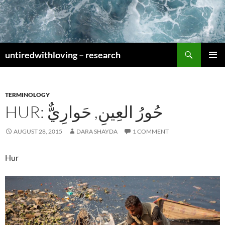
Skip
to
content
Search
untiredwithloving – research
PRIMAR
MENU
TERMINOLOGY
HUR: حُورُ العِينِ, حَوارِيٌّ
AUGUST 28, 2015
DARA SHAYDA
1 COMMENT
Hur