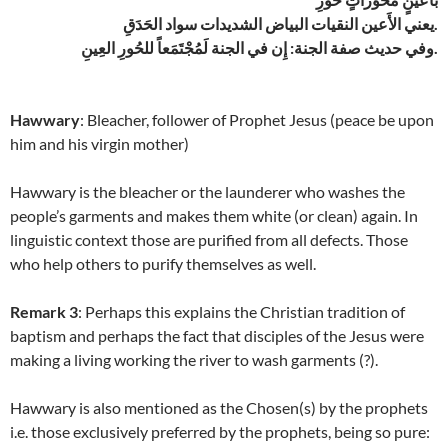
يعني الأَعين النقيات البياض الشديدات سواد الحَدَقِ.
وفي حديث صفة الجنة: إِن في الجنة لَمُجْتَمَعاً للحُورِ العِينِ.
Hawwary
: Bleacher, follower of Prophet Jesus (peace be upon
him and his virgin mother)
Hawwary is the bleacher or the launderer who washes the
people’s garments and makes them white (or clean) again. In
linguistic context those are purified from all defects. Those
who help others to purify themselves as well.
Remark 3
: Perhaps this explains the Christian tradition of
baptism and perhaps the fact that disciples of the Jesus were
making a living working the river to wash garments (?).
Hawwary is also mentioned as the Chosen(s) by the prophets
i.e. those exclusively preferred by the prophets, being so pure: