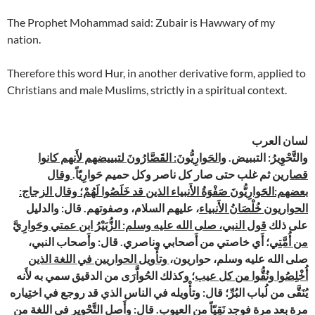
The Prophet Mohammad said: Zubair is Hawwary of my
nation.
Therefore this word Hur, in another derivative form, applied to
Christians and male Muslims, strictly in a spiritual context.
لسان العرب
والتَّحْوِيرُ: التببيض.
والحَوارِيُّونَ: القَصَّارُونَ لتبييضهم لأَنهم كانوا
قصارين
ثم غلب حتى صار كل ناصر وكل حميم حَوارِيّاً.
وقال
بعضهم:الحَوارِيُّونَ صَفْوَةُ الأَنبياء الذين قد خَلَصُوا لَهُمْ؛ وقال الزجاج:
الحواريون خُلْصَانُ الأَنبياء
، عليهم السلام، وصفوتهم. قال: والدليل
على ذلك
قول النبي، صلى الله عليه وسلم: الزُّبَيْرُ ابن عمتي وحَوارِيَّ
من أُمَّتِي
؛ أَي خاصتي من أَصحابي وناصري. قال: وأَصحاب النبي،
صلى الله عليه وسلم، حواريون،
وتأْويل الحواريين في اللغة الذين
أُخْلِصُوا ونُقُّوا من كل عيب
؛ وكذلك الحُواَّرَى من الدقيق سمي به لأَنه
يُنَقَّى من لُباب البُرِّ؛ قال: وتأْويله في الناس الذي قد روجع في اختِياره
مرة بعد مرة فوجد نَقِيّاً من العيوب. قال: وأَصل التَّحْوِيرِ في اللغة من