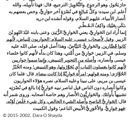
حارَ يَحُورُ، وهو الرجوع. والتَّحْوِيرُ: الترجيع، قال: فهذا تأْويله، والله
أَعلم. ابن سيده: وكلُّ مُبالِغٍ في نُصْرَةِ آخر حوَارِيٌّ، وخص بعضهم به
أَنصار الأَنبياء، عليهم السلام، وقوله أَنشده ابن دريد:
بَكَى بِعَيْنِك واكِفُ الـقَـطْـرِ،
إِنما أَراد ابنَ الحَوارِيِّ، يعني الحَوارِيِّ الزُّبَيرَ، وعنى بابنه عَبْدَ اللهِو بْنَ
الزبير.
وقيل لأَصحاب عيسى، عليه السلام: الحواريون للبياض، لأَنهم
كانوا قَصَّارين.
والحَوارِيُّ: البَيَّاضُ، وهذا أَصل قوله، صلى الله عليه
وسلم، في الزبير: حَوارِيَّ من أُمَّتي، وهذا كان بدأَه لأَنهم كانوا خلصاء
عيسى وأَنصاره،
وأَصله من التحوير التبييض، وإِنما سموا حواريين
لأَنهم كانوا يغسلون الثياب أَي يُحَوِّرُونَها، وهو التبييض؛
ومنه الخُبْزُ
الحُوَّارَى؛
ومنه قولهم: امرأَة حَوارِيَّةٌ إذا كانت بيضاء.
قال: فلما كان
عيسى بن مريم، على نبينا وعليه السلام، نصره هؤلاء الحواريون
وكانوا أَنصاره دون الناس قيل لناصر نبيه حَوارِيُّ إذا بالغ في نُصْرَتِه
تشبيهاً بأُولئك. والحَوارِيُّونَ:الأَنصار وهم خاصة أَصحابه. وروى شمر أَنه
قال:
الحَوارِيُّ الناصح وأَصله الشيء الخالص، وكل شيء خَلَصَ لَوْنُه،
. والأَحْوَرِيُّ:الأَبيض الناعم؛ وقول الكميت
فهو حَوارِيٌّ
:
© 2015-2002, Dara O Shayda