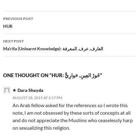
Post
PREVIOUS POST
navigation
HUR
NEXT POST
Ma’rifa (Unlearnt Knowledge): العارف, عرف, المعرفة
ONE THOUGHT ON “HUR: حُورُ العِينِ, حَوارِيٌّ”
Dara Shayda
AUGUST 28, 2015 AT 2:17 PM
An Arab fellow asked for the references so I wrote this
note, I am not obsessed by these sorts of concepts at all
and do not appreciate the Muslims who ceaselessly harp
on sexualizing this religion.