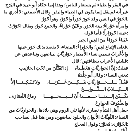
في البقر والظباء ثم يستعار للناس؛ وهذا إِنما حكاه أَبو عبيد في البَرَج
غير أَنه لم يقل إِنما يكون في الظباء والبقر. وقال الأَصمعي: لا أَدري ما
الحَوَرُ في العين وقد حَوِرَ حَوَراً واحْوَرَّ، وهو أَحْوَرُ.
وامرأَة حَوْراءُ: بينة الحَوَرِ. وعَيْنٌ حَوْراءٌ، والجمع حُورٌ، ويقال:احْوَرَّتْ
عينه احْوِرَاراً؛ فأَما قوله:
عَيْناءُ حَورَاءُ منَ العِينِ الحِير
والحَوْراءُ: البيضاء، لا يقصد بذلك حَوَر عينها
فعلى الإِتباع لعِينٍ؛
.
والأَعْرابُ تسمي نساء الأَمصار حَوَارِيَّاتٍ لبياضهن وتباعدهن عن
؛ قال:
قَشَفِ الأَعراب بنظافتهن
فقلتُ: إِنَّ الحَوارِيَّاتِ مَعْطَـبَةٌ، إِذا تَفَتَّلْنَ من تَحْتِ الجَلابِيبِ
يعني النساء؛ وقال أَبو جِلْدَةَ:
فَقُـلْ لــلـــحَـــوَارِيَّاتِ يَبْـــكِـــينَ غَـــيْرَنـــا، ولا تَـبْـكِــنـــا إِلاَّ
الـــكِـــلابُ الـــنَّـــوابِـــحُ
بكَـــيْنَ إِلـــينـــا خـــفـــيةً أَنْ تُـــبِـــيحَـــهــــا رِماحُ النَّصَارَى،
والسُّيُوفُ الجوارِحُ
جعل أَهل الشأْم نصارى لأَنها تلي الروم وهي بلادها. والحَوارِيَّاتُ من
النساء: النَّقِيَّاتُ الأَلوان والجلود لبياضهن، ومن هذا قيل لصاحب
الحُوَّارَى:مُحَوَّرٌ؛ وقول العجاج:
بأَعْيُنٍ مُحَوَّراتٍ حُورِ