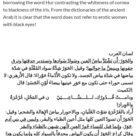
borrowing the word Hur contrasting the whiteness of cornea
to blackness of the iris. From the dictionaries of the ancient
Arab it is clear that the word does not refer to erotic women
with black eyes!
لسان العرب
والحَوَرُ: أَن يَشْتَدَّ بياضُ العين وسَوادُ سَوادِها وتستدير حدقتها وترق
جفونها ويبيضَّ ما حواليها
؛ وقيل: الحَوَرُ شِدَّةُ سواد المُقْلَةِ في شدّة
بياضها في شدّة بياض الجسد، ولا تكون الأَدْماءُ حَوْراءَ؛ قال الأَزهري: لا
تسمى حوراء حتى تكون مع حَوَرِ عينيها بيضاءَ لَوْنِ الجَسَدِ؛ قال
الكميت:
ودامـــتْ قُـــدُورُك، لـــلـــسَّـــاعِــــيَيْ ن في المَحْلِ، غَرْغَرَةً
واحْوِرارَا
أَراد بالغَرْغَرَةِ صَوْتَ الغَلَيانِ، وبالاحورار بياضَ الإِهالة والشحم؛ وقيل:
الحَوَرُ أَن تسودّ العين كلها مثل أَعين الظباء والبقر،
وليس في بني آدم
وإِنما قيل للنساء حُورُ العِينِ لأَنهن شبهن بالظباء والبقر
،
حَوَرٌ
.
وقال كراع: الحَوَرُ أَن يكون البياض محدقاً بالسواد كله وإِنما يكون هذا