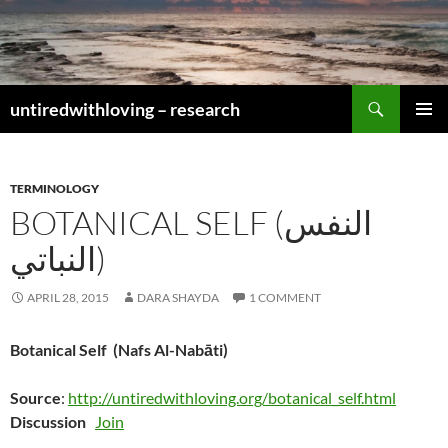
Skip
to
content
Search
untiredwithloving – research
PRIMAR
MENU
TERMINOLOGY
BOTANICAL SELF (النفس
النباتي)
APRIL 28, 2015
DARA SHAYDA
1 COMMENT
Botanical Self (Nafs Al-Nabāti)
Source
:
http://untiredwithloving.org/botanical_self.html
Discussion
Join